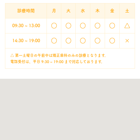
診療時間
月
火
水
木
金
土
○
○
○
○
○
△
09:30 ~ 13:00
○
○
○
○
○
×
14:30 ~ 19:00
△ 第一土曜日の午前中は矯正歯科のみの診療となります。
電話受付は、平日 9:30 ~ 19:00 まで対応しております。