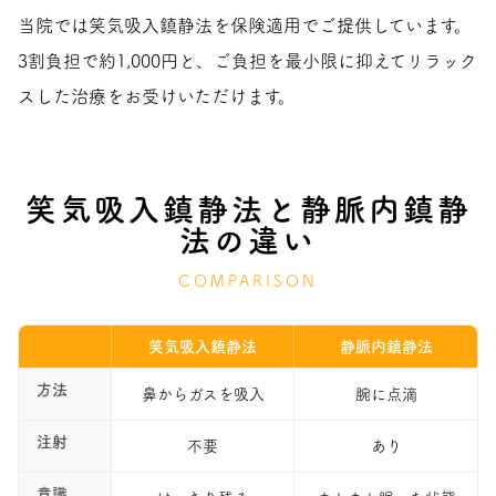
当院では笑気吸入鎮静法を保険適用でご提供しています。
3割負担で約1,000円と、ご負担を最小限に抑えてリラック
スした治療をお受けいただけます。
笑気吸入鎮静法と静脈内鎮静
法の違い
COMPARISON
笑気吸入鎮静法
静脈内鎮静法
方法
鼻からガスを吸入
腕に点滴
注射
不要
あり
意識