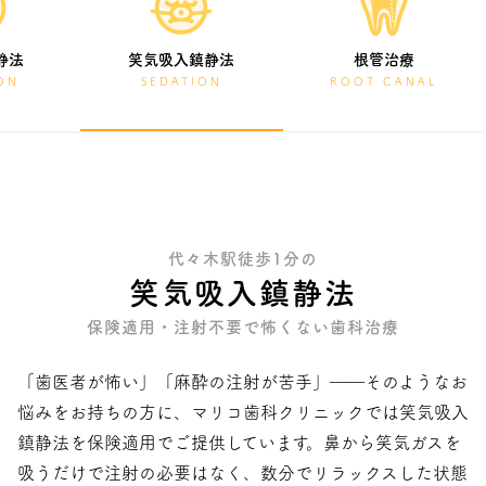
静法
笑気吸入鎮静法
根管治療
ON
SEDATION
ROOT CANAL
代々木駅徒歩1分の
笑気吸入鎮静法
保険適用・注射不要で怖くない歯科治療
「歯医者が怖い」「麻酔の注射が苦手」――そのようなお
悩みをお持ちの方に、マリコ歯科クリニックでは笑気吸入
鎮静法を保険適用でご提供しています。鼻から笑気ガスを
吸うだけで注射の必要はなく、数分でリラックスした状態