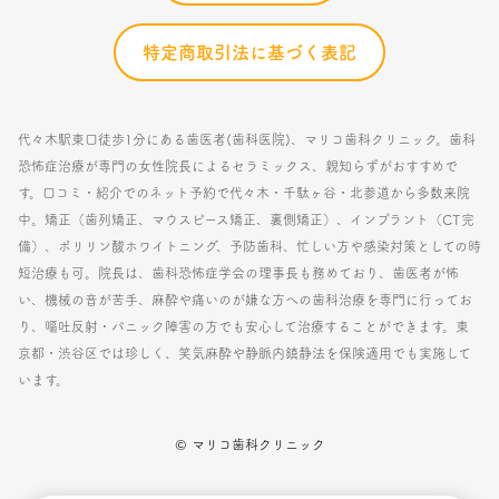
特定商取引法に基づく表記
代々木駅東口徒歩1分にある歯医者(歯科医院)、マリコ歯科クリニック。歯科
恐怖症治療が専門の女性院長によるセラミックス、親知らずがおすすめで
す。口コミ・紹介でのネット予約で代々木・千駄ヶ谷・北参道から多数来院
中。矯正（歯列矯正、マウスピース矯正、裏側矯正）、インプラント（CT完
備）、ポリリン酸ホワイトニング、予防歯科、忙しい方や感染対策としての時
短治療も可。院長は、歯科恐怖症学会の理事長も務めており、歯医者が怖
い、機械の音が苦手、麻酔や痛いのが嫌な方への歯科治療を専門に行ってお
り、嘔吐反射・パニック障害の方でも安心して治療することができます。東
京都・渋谷区では珍しく、笑気麻酔や静脈内鎮静法を保険適用でも実施して
います。
© マリコ歯科クリニック