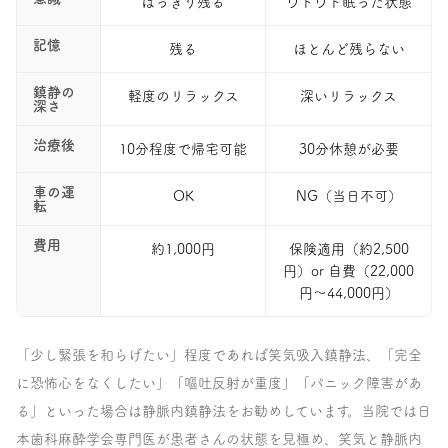
はっきり残る
ウトウト眠った状態
記憶
残る
ほとんど残らない
鎮静の
軽度のリラックス
深いリラックス
深さ
治療後
10分程度で帰宅可能
30分休憩が必要
車の運
OK
NG（当日不可）
転
費用
約1,000円
保険適用（約2,500
円）or 自費（22,000
円〜44,000円）
「少し緊張を和らげたい」程度であれば笑気吸入鎮静法、「完全
に恐怖心をなくしたい」「嘔吐反射が重度」「パニック障害があ
る」といった場合は静脈内鎮静法をお勧めしています。当院では日
本歯科麻酔学会専門医が患者さんの状態を見極め、笑気と静脈内