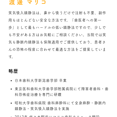
渡邊
マリコ
笑気吸入鎮静法は、鼻から吸うだけで注射も不要、副作
用もほとんどない安全な方法です。「歯医者への第一
歩」として最もハードルの低い鎮静法ですので、少しで
も不安がある方はお気軽にご相談ください。当院では笑
気も静脈内鎮静法も保険適用でご提供しており、患者さ
んの恐怖の程度に合わせて最適な方法をご提案していま
す。
略歴
日本歯科大学新潟歯学部 卒業
東京医科歯科大学歯学部附属病院にて障害者歯科・歯
科恐怖症治療を専門に研鑽
昭和大学歯科病院 歯科麻酔科にて全身麻酔・静脈内
鎮静法・笑気吸入鎮静法を実施
2012年 代々木駅前にマリコ歯科クリニック開設